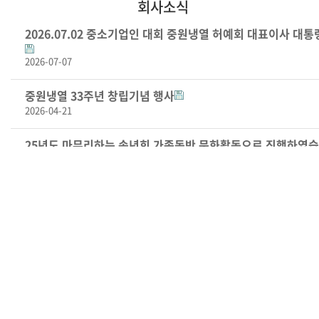
회사소식
2026.07.02 중소기업인 대회 중원냉열 허예회 대표이사 대통
2026-07-07
중원냉열 33주년 창립기념 행사
2026-04-21
25년도 마무리하는 송년회 가족동반 문화활동으로 진행하였습
2026-01-02
중원냉열 '라'동 증축 기념식을 진행했습니다.
2025-12-01
베트남(하노이), 인도네시아(자카르타) 전시회 성공적으로 마
2025-09-29
중원냉열 32주년 창립기념 행사
2025-05-14