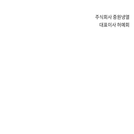
주식회사 중원냉열
대표이사 허예회