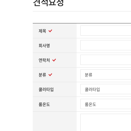
견적요청
제목
회사명
연락처
분류
쿨러타입
룸온도